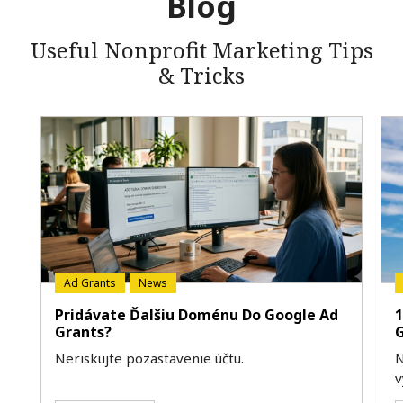
Blog
Useful Nonprofit Marketing Tips
& Tricks
Ad Grants
News
Pridávate Ďalšiu Doménu Do Google Ad
1
Grants?
Neriskujte pozastavenie účtu.
N
v