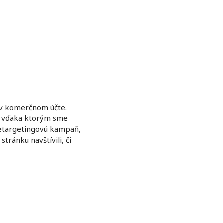
j v komerčnom účte.
á, vďaka ktorým sme
 retargetingovú kampaň,
tránku navštívili, či