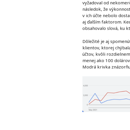
vyžadoval od nekomerčn
následok, že výkonnosť
v ich účte nebolo dosta
aj ďalším faktorom. Ke
obsahovalo slová, ku kt
Dôležité je aj spomenú
klientov, ktorej chýba
účtov, kvôli rozdielne
menej ako 100 dolárov 
Modrá krivka znázorňu