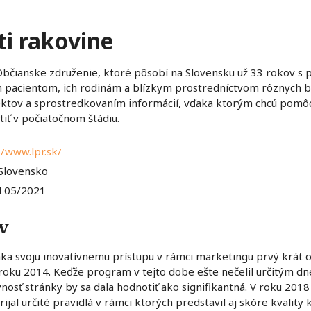
ti rakovine
 Občianske združenie, ktoré pôsobí na Slovensku už 33 rokov s
pacientom, ich rodinám a blízkym prostredníctvom rôznych 
ektov a sprostredkovaním informácií, vďaka ktorým chcú pomô
tiť v počiatočnom štádiu.
//www.lpr.sk/
 Slovensko
d 05/2021
v
aka svoju inovatívnemu prístupu v rámci marketingu prvý krát
roku 2014. Keďže program v tejto dobe ešte nečelil určitým d
sť stránky by sa dala hodnotiť ako signifikantná. V roku 2018 
ijal určité pravidlá v rámci ktorých predstavil aj skóre kvality 