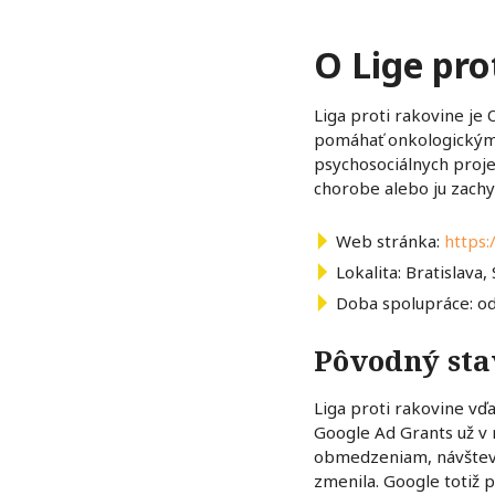
O Lige pro
Liga proti rakovine je
pomáhať onkologickým 
psychosociálnych proj
chorobe alebo ju zachy
Web stránka:
https:
Lokalita: Bratislava,
Doba spolupráce: o
Pôvodný sta
Liga proti rakovine vď
Google Ad Grants už v 
obmedzeniam, návštevno
zmenila. Google totiž pr