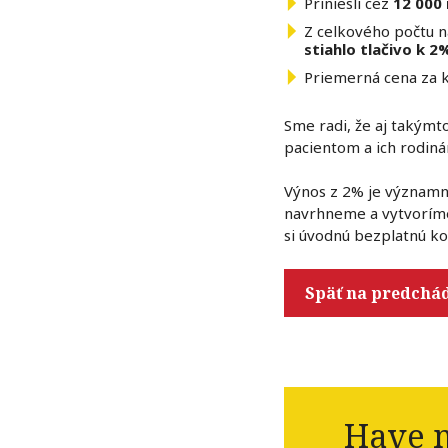
Priniesli cez
12 000 
Z celkového počtu n
stiahlo tlačivo k 2
Priemerná cena za 
Sme radi, že aj takým
pacientom a ich rodiná
Výnos z 2% je významno
navrhneme a vytvorím
si úvodnú bezplatnú ko
Späť na predchá
Have m