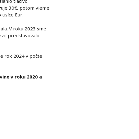
iahlo tlačivo
vuje 30€, potom vieme
tisíce Eur.
ala. V roku 2023 sme
rzií predstavovalo
e rok 2024 v počte
vine v roku 2020 a