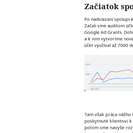
Začiatok sp
Po nadviazaní spolupr
Začali sme auditom účt
Google Ad Grants. Doh
a k nim vytvoríme nové
účet využíval až 7000 
Tam však práca nášho t
poskytnuté klientovi k 
potom sme navyše rozbe