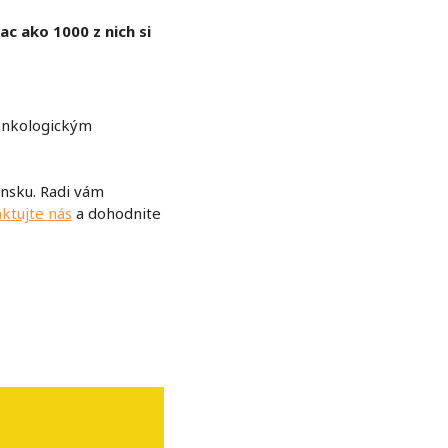
iac ako 1000 z nich si
onkologickým
ensku. Radi vám
ktujte nás
a dohodnite