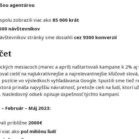
ašou agentúrou
spolu zobrazili viac ako
85 000 krát
500 návštevníkov
ávštevníkov stránky sme dosiahli
cez 9300 konverzií
čet
ických mesiacoch (marec a apríl) naštartovali kampane k 2% a
al cieliť na najlukratívnejšie a najrelevantnejšie kľúčové slov
 pozície vo výsledkoch vyhľadávania Google. Spustili sme tiež
rá prináša najvyššiu návratnosť, pretože cieli na ľudí, ktorí už s
m. Nasledovný odsek opisuje úspešnosť týchto kampaní.
– Február – Máj 2023:
li približne
2000€
i viac ako
pol miliónu ľudí