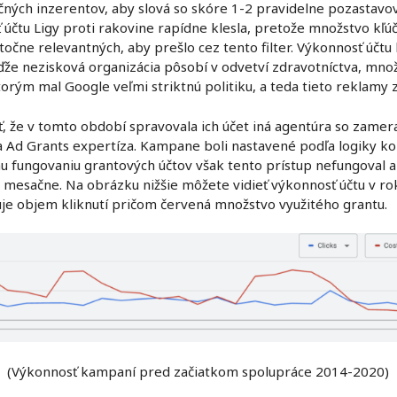
ých inzerentov, aby slová so skóre 1-2 pravidelne pozastavova
 účtu Ligy proti rakovine rapídne klesla, pretože množstvo kľú
točne relevantných, aby prešlo cez tento filter. Výkonnosť účt
ďže nezisková organizácia pôsobí v odvetví zdravotníctva, mno
orým mal Google veľmi striktnú politiku, a teda tieto reklamy 
ť, že v tomto období spravovala ich účet iná agentúra so zam
la Ad Grants expertíza. Kampane boli nastavené podľa logiky 
mu fungovaniu grantových účtov však tento prístup nefungoval 
mesačne. Na obrázku nižšie môžete vidieť výkonnosť účtu v ro
je objem kliknutí pričom červená množstvo využitého grantu.
(Výkonnosť kampaní pred začiatkom spolupráce 2014-2020)