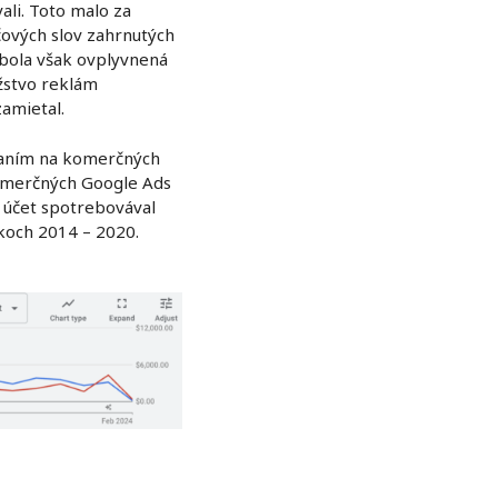
li. Toto malo za
čových slov zahrnutých
u bola však ovplyvnená
žstvo reklám
zamietal.
eraním na komerčných
komerčných Google Ads
a účet spotrebovával
koch 2014 – 2020.