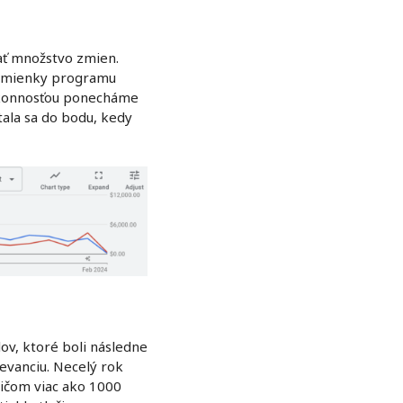
ať množstvo zmien.
podmienky programu
výkonnosťou ponecháme
tala sa do bodu, kedy
ov, ktoré boli následne
levanciu. Necelý rok
ričom viac ako 1000