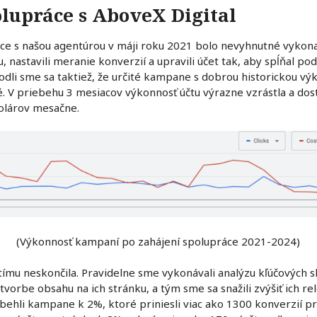
olupráce s AboveX Digital
áce s našou agentúrou v máji roku 2021 bolo nevyhnutné vykon
u, nastavili meranie konverzií a upravili účet tak, aby spĺňal 
odli sme sa taktiež, že určité kampane s dobrou historickou 
. V priebehu 3 mesiacov výkonnosť účtu výrazne vzrástla a dos
dolárov mesačne.
(Výkonnosť kampaní po zahájení spolupráce 2021-2024)
ímu neskončila. Pravidelne sme vykonávali analýzu kľúčových sl
tvorbe obsahu na ich stránku, a tým sme sa snažili zvýšiť ich re
hli kampane k 2%, ktoré priniesli viac ako 1300 konverzií p