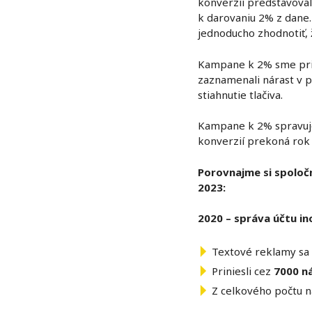
konverzií predstavovalo
k darovaniu 2% z dane
jednoducho zhodnotiť, 
Kampane k 2% sme prie
zaznamenali nárast v p
stiahnutie tlačiva.
Kampane k 2% spravuje
konverzií prekoná rok
Porovnajme si spoloč
2023:
2020 – správa účtu i
Textové reklamy sa 
Priniesli cez
7000 n
Z celkového počtu n