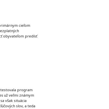
 primárnym cieľom
bezplatných
cť obyvateľom predísť
 otestovala program
nes už veľmi známym
sa však situácia
kľúčových slov, a teda