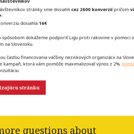
návštevníkov
ávštevníkov stránky sme dosiahli
cez 2600 konverzií
pričom
v
%.
konverziu dosiahla
16€
to spôsobom dokážeme podporiť Ligu proti rakovine v pomoci 
m na Slovensku.
u časťou financovania väčšiny neziskových organizácii na Slov
e kampaň, ktorá vám pomôže maximalizovať výnos z 2%.
Konta
nzultáciu.
dzajúcu stránku
ore questions about