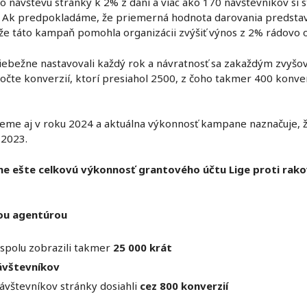
 návštevu stránky k 2% z daní a viac ako 170 návštevníkov si st
. Ak predpokladáme, že priemerná hodnota darovania predsta
že táto kampaň pomohla organizácii zvýšiť výnos z 2% rádovo o 
bežne nastavovali každý rok a návratnosť sa zakaždým zvyšov
očte konverzií, ktorí presiahol 2500, z čoho takmer 400 konve
me aj v roku 2024 a aktuálna výkonnosť kampane naznačuje, ž
 2023.
ne ešte celkovú výkonnosť grantového účtu Lige proti rako
nou agentúrou
spolu zobrazili takmer
25 000 krát
ávštevníkov
ávštevníkov stránky dosiahli
cez 800 konverzií