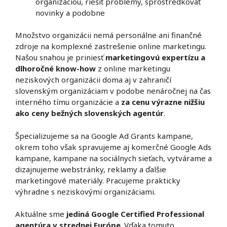
organizáciou, riešiť problémy, sprostredkovať
novinky a podobne
Množstvo organizácii nemá personálne ani finančné
zdroje na komplexné zastrešenie online marketingu.
Našou snahou je priniesť
marketingovú expertízu a
dlhoročné know-how
z online marketingu
neziskových organizácii doma aj v zahraničí
slovenským organizáciam v podobe nenáročnej na čas
interného tímu organizácie a
za cenu výrazne nižšiu
ako ceny bežných slovenských agentúr
.
Špecializujeme sa na Google Ad Grants kampane,
okrem toho však spravujeme aj komerčné Google Ads
kampane, kampane na sociálnych sieťach, vytvárame a
dizajnujeme webstránky, reklamy a ďalšie
marketingové materiály. Pracujeme prakticky
výhradne s neziskovými organizáciami.
Aktuálne sme
jediná Google Certified Professional
agentúra v strednej Európe
. Vďaka tomuto