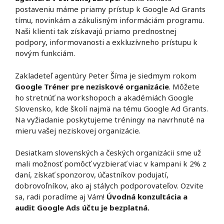
postaveniu máme priamy prístup k Google Ad Grants
tímu, novinkám a zákulisným informáciám programu.
Naši klienti tak získavajú priamo prednostnej
podpory, informovanosti a exkluzívneho prístupu k
novým funkciám.
Zakladeteľ agentúry Peter Šíma je siedmym rokom
Google Tréner pre neziskové organizácie
. Môžete
ho stretnúť na workshopoch a akadémiách Google
Slovensko, kde školí najmä na tému Google Ad Grants.
Na vyžiadanie poskytujeme tréningy na navrhnuté na
mieru vašej neziskovej organizácie.
Desiatkam slovenských a českých organizácii sme už
mali možnosť pomôcť vyzbierať viac v kampani k 2% z
daní, získať sponzorov, účastníkov podujatí,
dobrovoľníkov, ako aj stálych podporovateľov. Ozvite
sa, radi poradíme aj Vám!
Úvodná konzultácia a
audit Google Ads účtu je bezplatná.