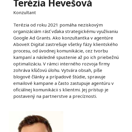
Terézia Hevešová
Konzultant
Terézia od roku 2021 pomáha neziskovým
organizáciám rásť vďaka strategickému využívaniu
Google Ad Grants. Ako konzultantka v agentúre
AboveX Digital zastrešuje všetky fázy klientského
procesu, od úvodnej komunikácie, cez tvorbu
kampaní a následné spustenie až po ich priebežnú
optimalizáciu. V rámci interného rozvoja firmy
zohráva kľúčovú úlohu. Vytvára obsah, píše
blogové články a prípadové štúdie, spravuje
emailové kampane a často zastupuje agentúru v
oficiálnej komunikácii s klientmi. Jej prístup je
postavený na partnerstve a precíznosti.